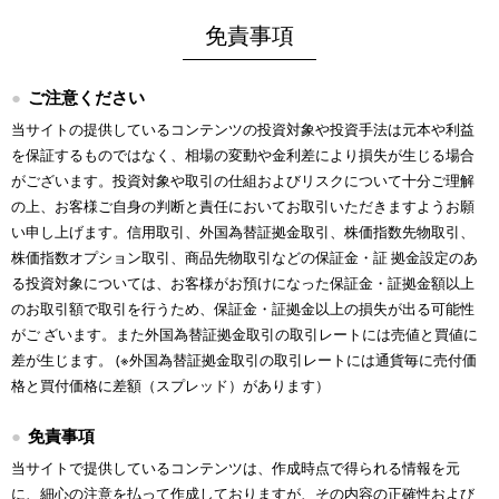
免責事項
ご注意ください
当サイトの提供しているコンテンツの投資対象や投資手法は元本や利益
を保証するものではなく、相場の変動や金利差により損失が生じる場合
がございます。投資対象や取引の仕組およびリスクについて十分ご理解
の上、お客様ご自身の判断と責任においてお取引いただきますようお願
い申し上げます。信用取引、外国為替証拠金取引、株価指数先物取引、
株価指数オプション取引、商品先物取引などの保証金・証 拠金設定のあ
る投資対象については、お客様がお預けになった保証金・証拠金額以上
のお取引額で取引を行うため、保証金・証拠金以上の損失が出る可能性
がご ざいます。また外国為替証拠金取引の取引レートには売値と買値に
差が生じます。 (※外国為替証拠金取引の取引レートには通貨毎に売付価
格と買付価格に差額（スプレッド）があります）
免責事項
当サイトで提供しているコンテンツは、作成時点で得られる情報を元
に、細心の注意を払って作成しておりますが、その内容の正確性および