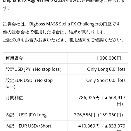
Elephant FX Aggressive の2024年9月の運用結果をご報告しま
X
す。
A
g
g
r
証券会社は、Bigboss MASS Stella FX Challengerの口座です。
e
s
他の証券会社で運用した場合は、結果が異なります。
s
i
上記の点をお含みおきいただき、運用結果をご確認ください。
v
e
2
0
2
運用資金
1,000,000円
4
年
設定USD JPY（No stop loss）
Only Long 0.01lots
9
月
設定EUR USD（No stop
Only Short 0.01lots
loss）
月間利益
786,925円（▲663,917
円）
内訳 USD JPY/Long
376,556円（159,960円）
内訳 EUR USD//Short
410,369円（▲833,979