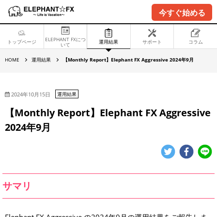
今すぐ始める
ELEPHANT FXにつ
トップページ
運用結果
サポート
コラム
いて
【
HOME
運用結果
【Monthly Report】Elephant FX Aggressive 2024年9月
M
o
n
t
h
2024年10月15日
運用結果
l
y
【Monthly Report】Elephant FX Aggressive
R
e
2024年9月
p
o
r
t
】
E
l
e
p
サマリ
h
a
n
t
F