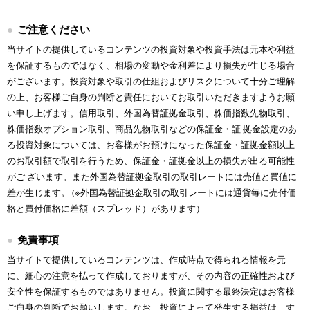
ご注意ください
当サイトの提供しているコンテンツの投資対象や投資手法は元本や利益
を保証するものではなく、相場の変動や金利差により損失が生じる場合
がございます。投資対象や取引の仕組およびリスクについて十分ご理解
の上、お客様ご自身の判断と責任においてお取引いただきますようお願
い申し上げます。信用取引、外国為替証拠金取引、株価指数先物取引、
株価指数オプション取引、商品先物取引などの保証金・証 拠金設定のあ
る投資対象については、お客様がお預けになった保証金・証拠金額以上
のお取引額で取引を行うため、保証金・証拠金以上の損失が出る可能性
がご ざいます。また外国為替証拠金取引の取引レートには売値と買値に
差が生じます。 (※外国為替証拠金取引の取引レートには通貨毎に売付価
格と買付価格に差額（スプレッド）があります）
免責事項
当サイトで提供しているコンテンツは、作成時点で得られる情報を元
に、細心の注意を払って作成しておりますが、その内容の正確性および
安全性を保証するものではありません。投資に関する最終決定はお客様
ご自身の判断でお願いします。なお、投資によって発生する損益は、す