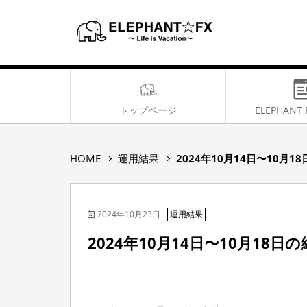
トップページ
ELEPHANT 
2
HOME
運用結果
2024年10月14日〜10月1
0
2
4
2024年10月23日
年
運用結果
1
2024年10月14日〜10月18日
0
月
1
4
日