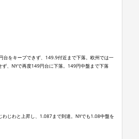
0円台をキープできず、149.9付近まで下落。欧州では一
ず、NYで再度149円台に下落。149円中盤まで下落
わじわと上昇し、1.087まで到達。NYでも1.08中盤を