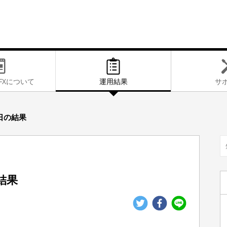
FXに
ついて
運用結果
サ
8日の結果
の結果