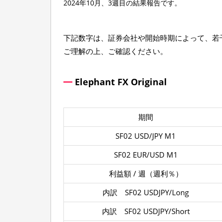
2024年10月、3週目の結果報告です。
〜
1
0
下記数字は、証券会社や開始時期によって、若
月
1
ご理解の上、ご確認ください。
8
日
の
Elephant FX Original
結
果
期間
SF02 USD/JPY M1
SF02 EUR/USD M1
利益額 / 週（週利％）
内訳 SF02 USDJPY/Long
内訳 SF02 USDJPY/Short