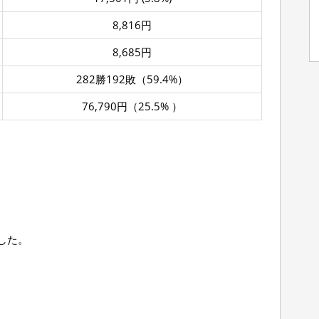
8,816円
8,685円
282勝192敗（59.4%）
76,790円（25.5% ）
した。