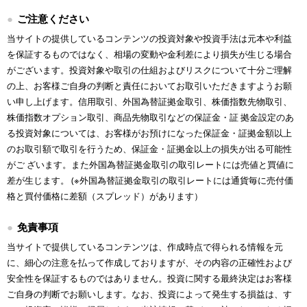
ご注意ください
当サイトの提供しているコンテンツの投資対象や投資手法は元本や利益
を保証するものではなく、相場の変動や金利差により損失が生じる場合
がございます。投資対象や取引の仕組およびリスクについて十分ご理解
の上、お客様ご自身の判断と責任においてお取引いただきますようお願
い申し上げます。信用取引、外国為替証拠金取引、株価指数先物取引、
株価指数オプション取引、商品先物取引などの保証金・証 拠金設定のあ
る投資対象については、お客様がお預けになった保証金・証拠金額以上
のお取引額で取引を行うため、保証金・証拠金以上の損失が出る可能性
がご ざいます。また外国為替証拠金取引の取引レートには売値と買値に
差が生じます。 (※外国為替証拠金取引の取引レートには通貨毎に売付価
格と買付価格に差額（スプレッド）があります）
免責事項
当サイトで提供しているコンテンツは、作成時点で得られる情報を元
に、細心の注意を払って作成しておりますが、その内容の正確性および
安全性を保証するものではありません。投資に関する最終決定はお客様
ご自身の判断でお願いします。なお、投資によって発生する損益は、す