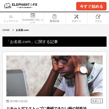
今すぐ始める
ELEPHANT FXにつ
トップページ
運用結果
サポート
コラム
いて
お
HOME
お名前.com
名
前
.
「お名前.com」に関する記事
c
o
m
2019年12月2日
サポート
リモートデスクトップに接続できない時の対処法