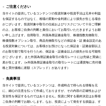
ご注意ください
当サイトの提供しているコンテンツの投資対象や投資手法は元本や利益
を保証するものではなく、相場の変動や金利差により損失が生じる場合
がございます。投資対象や取引の仕組およびリスクについて十分ご理解
の上、お客様ご自身の判断と責任においてお取引いただきますようお願
い申し上げます。信用取引、外国為替証拠金取引、株価指数先物取引、
株価指数オプション取引、商品先物取引などの保証金・証 拠金設定のあ
る投資対象については、お客様がお預けになった保証金・証拠金額以上
のお取引額で取引を行うため、保証金・証拠金以上の損失が出る可能性
がご ざいます。また外国為替証拠金取引の取引レートには売値と買値に
差が生じます。 (※外国為替証拠金取引の取引レートには通貨毎に売付価
格と買付価格に差額（スプレッド）があります）
免責事項
当サイトで提供しているコンテンツは、作成時点で得られる情報を元
に、細心の注意を払って作成しておりますが、その内容の正確性および
安全性を保証するものではありません。投資に関する最終決定はお客様
ご自身の判断でお願いします。なお、投資によって発生する損益は、す