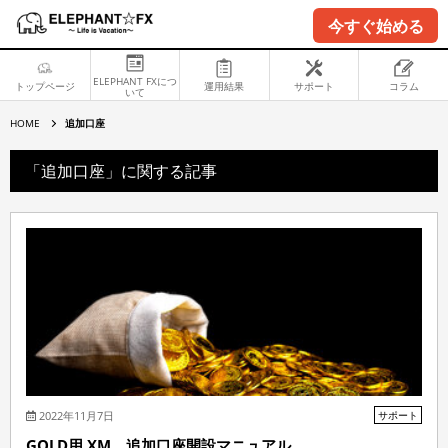
今すぐ始める
ELEPHANT FXにつ
トップページ
運用結果
サポート
コラム
いて
追
HOME
追加口座
加
口
座
「追加口座」に関する記事
2022年11月7日
サポート
GOLD用 XM 追加口座開設マニュアル