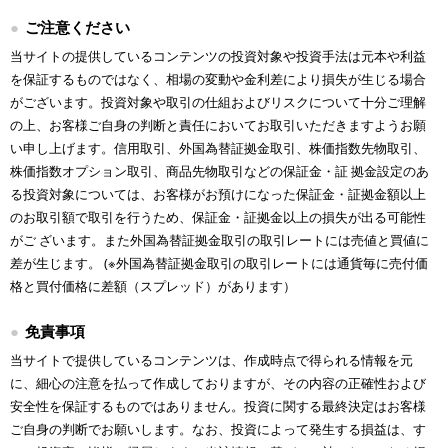
ご注意ください
当サイトの提供しているコンテンツの投資対象や投資手法は元本や利益
を保証するものではなく、相場の変動や金利差により損失が生じる場合
がございます。投資対象や取引の仕組およびリスクについて十分ご理解
の上、お客様ご自身の判断と責任においてお取引いただきますようお願
い申し上げます。信用取引、外国為替証拠金取引、株価指数先物取引、
株価指数オプション取引、商品先物取引などの保証金・証 拠金設定のあ
る投資対象については、お客様がお預けになった保証金・証拠金額以上
のお取引額で取引を行うため、保証金・証拠金以上の損失が出る可能性
がご ざいます。また外国為替証拠金取引の取引レートには売値と買値に
差が生じます。 (※外国為替証拠金取引の取引レートには通貨毎に売付価
格と買付価格に差額（スプレッド）があります）
免責事項
当サイトで提供しているコンテンツは、作成時点で得られる情報を元
に、細心の注意を払って作成しておりますが、その内容の正確性および
安全性を保証するものではありません。投資に関する最終決定はお客様
ご自身の判断でお願いします。なお、投資によって発生する損益は、す