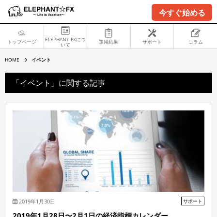
今すぐ始める
ELEPHANT FXにつ
トップページ
運用結果
サポート
コラム
いて
イ
HOME
イベント
ベ
ン
ト
「イベント」に関する記事
2019年1月30日
サポート
2019年1月28日〜2月1日の経済指標カレンダー