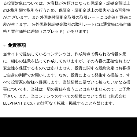
る投資対象については、お客様がお預けになった保証金・証拠金額以上
のお取引額で取引を行うため、保証金・証拠金以上の損失が出る可能性
がご ざいます。また外国為替証拠金取引の取引レートには売値と買値に
差が生じます。 (※外国為替証拠金取引の取引レートには通貨毎に売付価
格と買付価格に差額（スプレッド）があります）
免責事項
当サイトで提供しているコンテンツは、作成時点で得られる情報を元
に、細心の注意を払って作成しておりますが、その内容の正確性および
安全性を保証するものではありません。投資に関する最終決定はお客様
ご自身の判断でお願いします。なお、投資によって発生する損益は、す
べて投資家の皆様へ帰属します。当該情報に基づいて被ったいかなる損
害についても、当社は一切の責任を負うことはありませんので、ご了承
下さい。また、当コンテンツのすべての情報について当社（株式会社
ELEPHANT & Co.）の許可なく転載・掲載することを禁じます。