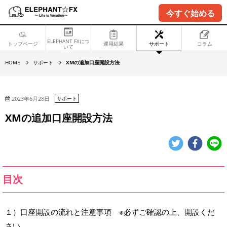
今すぐ始める
ELEPHANT FXにつ
トップページ
運用結果
サポート
コラム
いて
X
HOME
サポート
XMの追加口座開設方法
M
の
追
加
口
2023年6月28日
サポート
座
開
XMの追加口座開設方法
設
方
法
目次
１）口座開設の流れと注意事項 ※必ずご確認の上、開設くだ
さい。