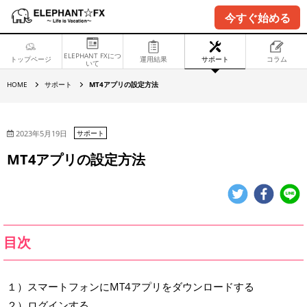
今すぐ始める
ELEPHANT FXにつ
トップページ
運用結果
サポート
コラム
いて
M
HOME
サポート
MT4アプリの設定方法
T
4
ア
プ
リ
2023年5月19日
サポート
の
設
MT4アプリの設定方法
定
方
法
目次
１）スマートフォンにMT4アプリをダウンロードする
２）ログインする