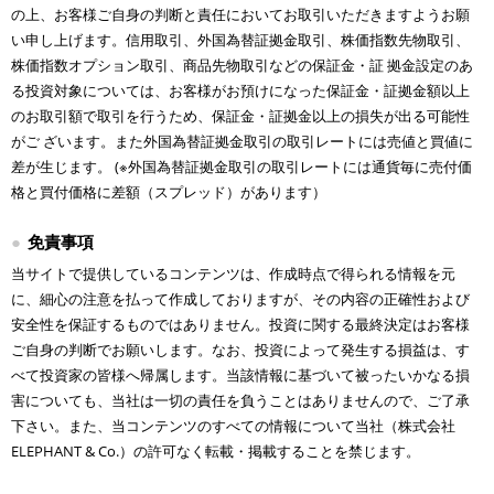
の上、お客様ご自身の判断と責任においてお取引いただきますようお願
い申し上げます。信用取引、外国為替証拠金取引、株価指数先物取引、
株価指数オプション取引、商品先物取引などの保証金・証 拠金設定のあ
る投資対象については、お客様がお預けになった保証金・証拠金額以上
のお取引額で取引を行うため、保証金・証拠金以上の損失が出る可能性
がご ざいます。また外国為替証拠金取引の取引レートには売値と買値に
差が生じます。 (※外国為替証拠金取引の取引レートには通貨毎に売付価
格と買付価格に差額（スプレッド）があります）
免責事項
当サイトで提供しているコンテンツは、作成時点で得られる情報を元
に、細心の注意を払って作成しておりますが、その内容の正確性および
安全性を保証するものではありません。投資に関する最終決定はお客様
ご自身の判断でお願いします。なお、投資によって発生する損益は、す
べて投資家の皆様へ帰属します。当該情報に基づいて被ったいかなる損
害についても、当社は一切の責任を負うことはありませんので、ご了承
下さい。また、当コンテンツのすべての情報について当社（株式会社
ELEPHANT & Co.）の許可なく転載・掲載することを禁じます。