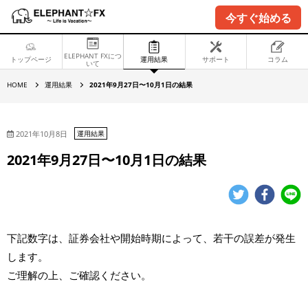
今すぐ始める
ELEPHANT FXにつ
トップページ
運用結果
サポート
コラム
いて
2
HOME
運用結果
2021年9月27日〜10月1日の結果
0
2
1
年
9
2021年10月8日
運用結果
月
2
2021年9月27日〜10月1日の結果
7
日
〜
1
0
月
1
日
下記数字は、証券会社や開始時期によって、若干の誤差が発生
の
結
します。
果
ご理解の上、ご確認ください。