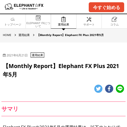
今すぐ始める
ELEPHANT FXにつ
トップページ
運用結果
サポート
コラム
いて
【
HOME
運用結果
【Monthly Report】Elephant FX Plus 2021年5月
M
o
n
t
h
2021年6月21日
運用結果
l
y
【Monthly Report】Elephant FX Plus 2021
R
e
年5月
p
o
r
t
】
E
l
e
p
サマリ
h
a
n
t
F