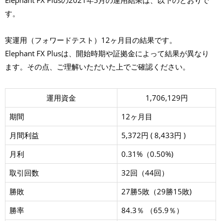
Elephant FX Plusの2021年5月の運用結果は、以下のとおりで
X
す。
P
l
u
s
実運用（フォワードテスト）12ヶ月目の結果です。
2
0
Elephant FX Plusは、開始時期や証拠金によって結果が異なり
2
1
ます。その点、ご理解いただいた上でご確認ください。
年
5
月
運用資金
1,706,129円
期間
12ヶ月目
月間利益
5,372円 ( 8,433円 )
月利
0.31%（0.50%)
取引回数
32回（44回）
勝敗
27勝5敗（29勝15敗)
勝率
84.3％ （65.9％）