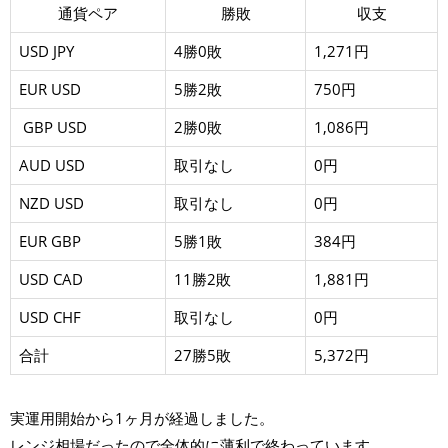
通貨ペア
勝敗
収支
USD JPY
4勝0敗
1,271円
EUR USD
5勝2敗
750円
GBP USD
2勝0敗
1,086円
AUD USD
取引なし
0円
NZD USD
取引なし
0円
EUR GBP
5勝1敗
384円
USD CAD
11勝2敗
1,881円
USD CHF
取引なし
0円
合計
27勝5敗
5,372円
実運用開始から1ヶ月が経過しました。
レンジ相場だったので全体的に薄利で終わっています。