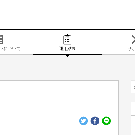
FXに
ついて
運用結果
サ