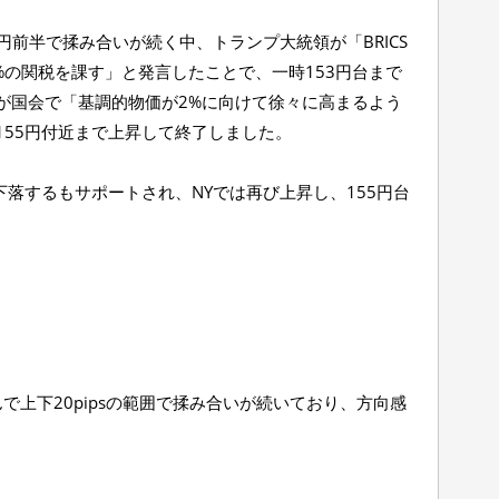
4円前半で揉み合いが続く中、トランプ大統領が「BRICS
%の関税を課す」と発言したことで、一時153円台まで
が国会で「基調的物価が2%に向けて徐々に高まるよう
155円付近まで上昇して終了しました。
下落するもサポートされ、NYでは再び上昇し、155円台
挟んで上下20pipsの範囲で揉み合いが続いており、方向感