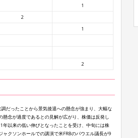
1
2
1
2
軟調だったことから景気後退への懸念が強まり、大幅な
の懸念が過度であるとの見解が広がり、株価は反発し
21年以来の低い伸びとなったことを受け、中旬には株
ャクソンホールでの講演で米FRBのパウエル議長が9