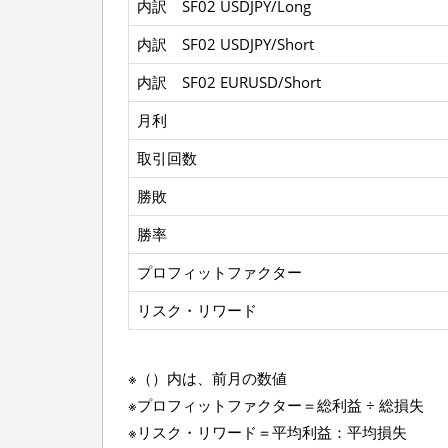
内訳 SF02 USDJPY/Long
l
2
内訳 SF02 USDJPY/Short
0
2
内訳 SF02 EURUSD/Short
4
年
月利
8
月
取引回数
勝敗
勝率
プロフィットファクター
リスク・リワード
※（）内は、前月の数値
※プロフィットファクター＝総利益 ÷ 総損失
※リスク・リワード＝平均利益：平均損失