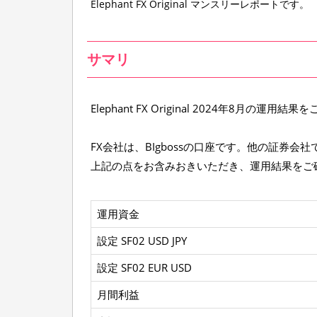
Elephant FX Original マンスリーレポートです。
o
r
t
】
サマリ
E
l
e
Elephant FX Original 2024年8月の運用
p
h
a
FX会社は、BIgbossの口座です。他の証券
n
上記の点をお含みおきいただき、運用結果をご
t
F
X
運用資金
O
r
設定 SF02 USD JPY
i
g
設定 SF02 EUR USD
i
n
月間利益
a