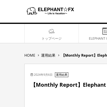
トップページ
ELEPHANT 
【
HOME
運用結果
【Monthly Report】Eleph
M
o
n
2024年9月6日
t
運用結果
h
【Monthly Report】Elephant 
l
y
R
e
p