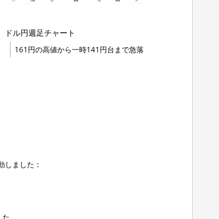
ドル円週足チャート
161円の高値から一時141円台まで急落
変動しました：
した。