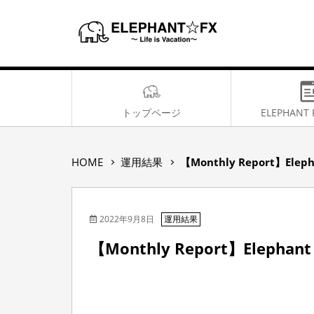
トップページ
ELEPHANT 
【
HOME
運用結果
【Monthly Report】Eleph
M
o
n
2022年9月8日
t
運用結果
h
【Monthly Report】Elephant 
l
y
R
e
p