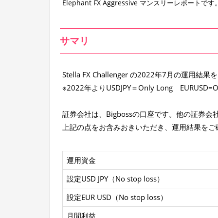
Elephant FX Aggressive マンスリーレポートです
o
r
t
】
サマリ
E
l
e
Stella FX Challenger の2022年7月の運
p
※2022年よりUSDJPY＝Only Long EURUS
h
a
n
証券会社は、Bigbossの口座です。他の証券
t
上記の点をお含みおきいただき、運用結果をご
F
X
A
g
運用資金
g
設定USD JPY（No stop loss）
r
e
設定EUR USD（No stop loss）
s
s
月間利益