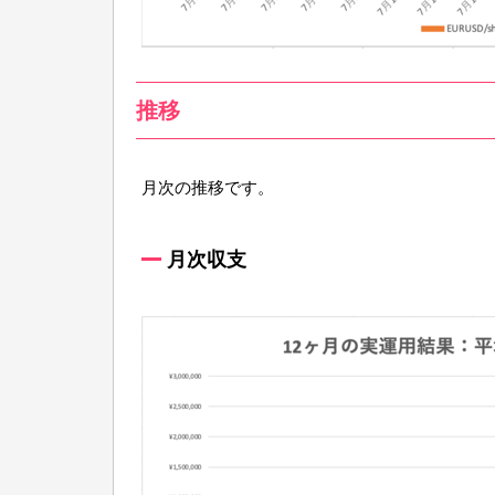
推移
月次の推移です。
月次収支