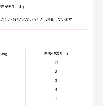
誤差が発生します
ることが予想されているときは停止しています
Long
EUR/USDShort
14
8
3
4
1