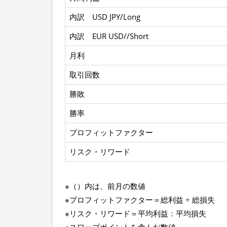
i
v
内訳 USD JPY/Long
e
2
内訳 EUR USD//Short
0
月利
2
2
取引回数
年
7
勝敗
月
勝率
プロフィットファクター
リスク・リワード
※（）内は、前月の数値
※プロフィットファクター＝総利益 ÷ 総損失
※リスク・リワード＝平均利益：平均損失