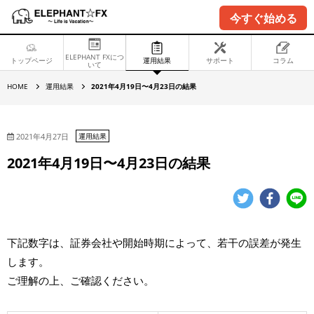
今すぐ始める
ELEPHANT FXにつ
トップページ
運用結果
サポート
コラム
いて
2
HOME
運用結果
2021年4月19日〜4月23日の結果
0
2
1
年
4
2021年4月27日
運用結果
月
1
2021年4月19日〜4月23日の結果
9
日
〜
4
月
2
3
日
下記数字は、証券会社や開始時期によって、若干の誤差が発生
の
結
します。
果
ご理解の上、ご確認ください。