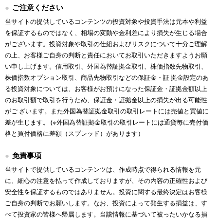
ご注意ください
当サイトの提供しているコンテンツの投資対象や投資手法は元本や利益
を保証するものではなく、相場の変動や金利差により損失が生じる場合
がございます。投資対象や取引の仕組およびリスクについて十分ご理解
の上、お客様ご自身の判断と責任においてお取引いただきますようお願
い申し上げます。信用取引、外国為替証拠金取引、株価指数先物取引、
株価指数オプション取引、商品先物取引などの保証金・証 拠金設定のあ
る投資対象については、お客様がお預けになった保証金・証拠金額以上
のお取引額で取引を行うため、保証金・証拠金以上の損失が出る可能性
がご ざいます。また外国為替証拠金取引の取引レートには売値と買値に
差が生じます。 (※外国為替証拠金取引の取引レートには通貨毎に売付価
格と買付価格に差額（スプレッド）があります）
免責事項
当サイトで提供しているコンテンツは、作成時点で得られる情報を元
に、細心の注意を払って作成しておりますが、その内容の正確性および
安全性を保証するものではありません。投資に関する最終決定はお客様
ご自身の判断でお願いします。なお、投資によって発生する損益は、す
べて投資家の皆様へ帰属します。当該情報に基づいて被ったいかなる損