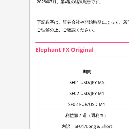
2023年7月、第4週の結果報告です。
7
月
2
下記数字は、証券会社や開始時期によって、若
8
日
ご理解の上、ご確認ください。
の
結
果
Elephant FX Original
期間
SF01 USD/JPY M5
SF02 USD/JPY M1
SF02 EUR/USD M1
利益額 / 週（週利％）
内訳 SF01/Long & Short