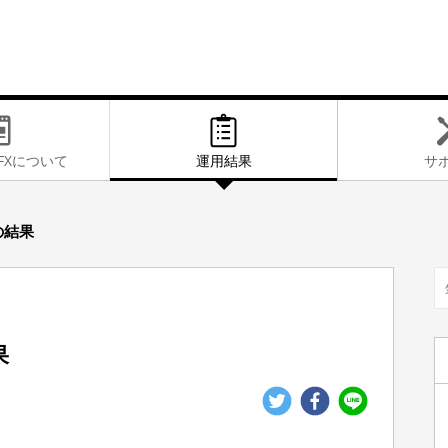
FXに
ついて
運用結果
サ
の結果
果