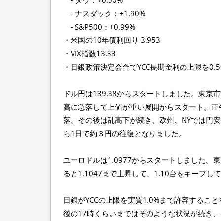
- ダウ：+0.50%
- ナスダック：+1.90%
- S&P500：+0.99%
・米国の10年債利回り 3.953
・VIX指数13.33
・日銀政策決定会合でYCC長期金利の上限を0.
ドル円は139.38からスタートしました。東京
高に急落して上値が重い展開からスタート。正午に
落。その後は乱高下が続き、欧州、NYでは円安
ら1日で約３円の往復となりました。
ユーロドルは1.0977からスタートしました。東
ると1.1047まで上昇して、1.10台をキープ
日銀がYCCの上限を実質1.0%まで許容する
後の17時くらいまではそのような状況が続き、