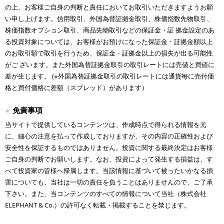
の上、お客様ご自身の判断と責任においてお取引いただきますようお願
い申し上げます。信用取引、外国為替証拠金取引、株価指数先物取引、
株価指数オプション取引、商品先物取引などの保証金・証 拠金設定のあ
る投資対象については、お客様がお預けになった保証金・証拠金額以上
のお取引額で取引を行うため、保証金・証拠金以上の損失が出る可能性
がご ざいます。また外国為替証拠金取引の取引レートには売値と買値に
差が生じます。 (※外国為替証拠金取引の取引レートには通貨毎に売付価
格と買付価格に差額（スプレッド）があります）
免責事項
当サイトで提供しているコンテンツは、作成時点で得られる情報を元
に、細心の注意を払って作成しておりますが、その内容の正確性および
安全性を保証するものではありません。投資に関する最終決定はお客様
ご自身の判断でお願いします。なお、投資によって発生する損益は、す
べて投資家の皆様へ帰属します。当該情報に基づいて被ったいかなる損
害についても、当社は一切の責任を負うことはありませんので、ご了承
下さい。また、当コンテンツのすべての情報について当社（株式会社
ELEPHANT & Co.）の許可なく転載・掲載することを禁じます。