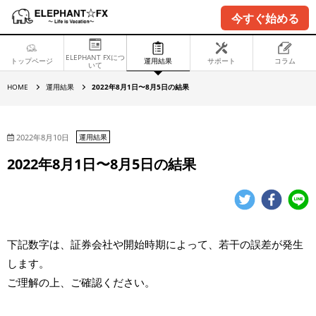
今すぐ始める
ELEPHANT FXにつ
トップページ
運用結果
サポート
コラム
いて
2
HOME
運用結果
2022年8月1日〜8月5日の結果
0
2
2
年
8
2022年8月10日
運用結果
月
1
2022年8月1日〜8月5日の結果
日
〜
8
月
5
日
の
結
下記数字は、証券会社や開始時期によって、若干の誤差が発生
果
します。
ご理解の上、ご確認ください。