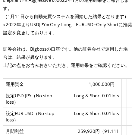
Elephant FX Aggressive の2022年1月の運用結果をご報告しま
X
す。
A
g
（1月11日から自動売買システムを開始した結果となります）
g
r
※2022年よりUSDJPY＝Only Long EURUSD=Only Shortに推奨
e
s
設定を変更しております。
s
i
v
e
証券会社は、Bigbossの口座です。他の証券会社で運用した場
2
0
合は、結果が異なります。
2
2
上記の点をお含みおきいただき、運用結果をご確認ください。
年
1
月
運用資金
1,000,000円
設定USD JPY（No stop
Long & Short 0.01lots
loss）
設定EUR USD（No stop
Long & Short 0.01lots
loss）
月間利益
259,920円（91,111