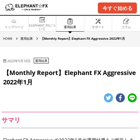
今すぐ始める
ELEPHANT FXにつ
トップページ
運用結果
サポート
コラム
いて
【
HOME
運用結果
【Monthly Report】Elephant FX Aggressive 2022年1月
M
o
n
t
h
2022年5月16日
運用結果
l
y
【Monthly Report】Elephant FX Aggressive
R
e
2022年1月
p
o
r
t
】
E
l
e
p
サマリ
h
a
n
t
F