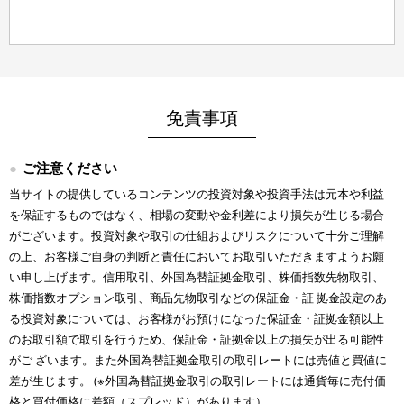
免責事項
ご注意ください
当サイトの提供しているコンテンツの投資対象や投資手法は元本や利益
を保証するものではなく、相場の変動や金利差により損失が生じる場合
がございます。投資対象や取引の仕組およびリスクについて十分ご理解
の上、お客様ご自身の判断と責任においてお取引いただきますようお願
い申し上げます。信用取引、外国為替証拠金取引、株価指数先物取引、
株価指数オプション取引、商品先物取引などの保証金・証 拠金設定のあ
る投資対象については、お客様がお預けになった保証金・証拠金額以上
のお取引額で取引を行うため、保証金・証拠金以上の損失が出る可能性
がご ざいます。また外国為替証拠金取引の取引レートには売値と買値に
差が生じます。 (※外国為替証拠金取引の取引レートには通貨毎に売付価
格と買付価格に差額（スプレッド）があります）