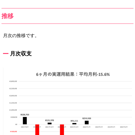
推移
月次の推移です。
月次収支