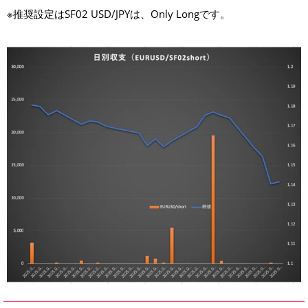
※推奨設定はSF02 USD/JPYは、Only Longです。