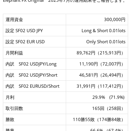
Elephant FX Original 2025年7月の運用結果をご報告します。
X
O
r
i
運用資金
300,000円
g
i
n
設定 SF02 USD JPY
Long & Short 0.01lots
a
l
2
設定 SF02 EUR USD
Only Short 0.01lots
0
2
月間利益
89,762円（215,913円）
5
年
7
内訳 SF02 USDJPY/Long
11,190円（72,007円）
月
内訳 SF02 USDJPY/Short
46,581円（26,494円）
内訳 SF02 EURUSD/Short
31,991円（117,412円）
月利
29.9% (71.9%)
取引回数
165回（258回）
勝敗
110勝55敗（174勝84敗）
勝率
66.6% （67.4%）