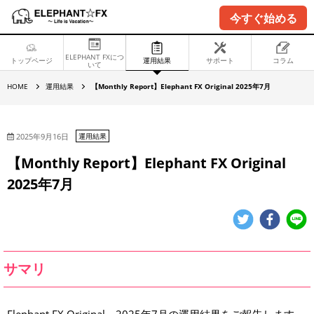
今すぐ始める
ELEPHANT FXにつ
トップページ
運用結果
サポート
コラム
いて
【
HOME
運用結果
【Monthly Report】Elephant FX Original 2025年7月
M
o
n
t
h
2025年9月16日
運用結果
l
y
【Monthly Report】Elephant FX Original
R
e
2025年7月
p
o
r
t
】
E
l
e
p
サマリ
h
a
n
t
F