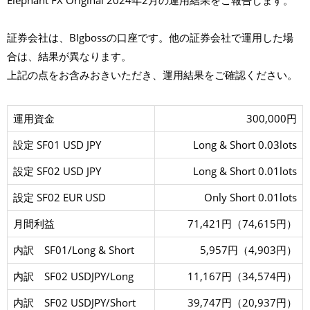
Elephant FX Original 2024年2月の運用結果をご報告します。
X
O
r
証券会社は、BIgbossの口座です。他の証券会社で運用した場
i
g
合は、結果が異なります。
i
n
上記の点をお含みおきいただき、運用結果をご確認ください。
a
l
2
0
2
運用資金
300,000円
4
年
設定 SF01 USD JPY
2
Long & Short 0.03lots
月
設定 SF02 USD JPY
Long & Short 0.01lots
設定 SF02 EUR USD
Only Short 0.01lots
月間利益
71,421円（74,615円）
内訳 SF01/Long & Short
5,957円（4,903円）
内訳 SF02 USDJPY/Long
11,167円（34,574円）
内訳 SF02 USDJPY/Short
39,747円（20,937円）