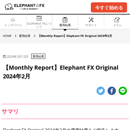
今すぐ始める
ELEPHANT FXにつ
トップページ
運用結果
サポート
コラム
いて
【
HOME
運用結果
【Monthly Report】Elephant FX Original 2024年2月
M
o
n
t
h
2024年3月12日
運用結果
l
y
【Monthly Report】Elephant FX Original
R
e
2024年2月
p
o
r
t
】
E
l
e
p
サマリ
h
a
n
t
F