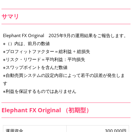
X
O
r
サマリ
i
g
i
n
a
Elephant FX Original 2025年9月の運用結果をご報告します。
l
2
※（）内は、前月の数値
0
2
※プロフィットファクター＝総利益 ÷ 総損失
5
年
※リスク・リワード＝平均利益：平均損失
9
月
※スワップポイントを含んだ数値
※自動売買システムの設定内容によって若干の誤差が発生しま
す
※利益を保証するものではありません
Elephant FX Original （初期型）
運用資金
300,000円