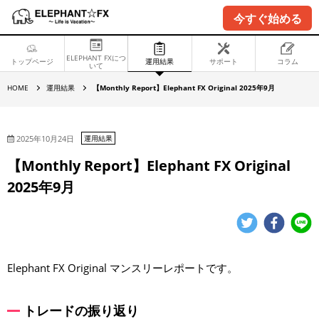
今すぐ始める
ELEPHANT FXにつ
トップページ
運用結果
サポート
コラム
いて
【
HOME
運用結果
【Monthly Report】Elephant FX Original 2025年9月
M
o
n
t
h
2025年10月24日
運用結果
l
y
【Monthly Report】Elephant FX Original
R
e
2025年9月
p
o
r
t
】
E
l
e
Elephant FX Original マンスリーレポートです。
p
h
a
n
t
トレードの振り返り
F