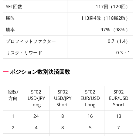
SET回数
117回（120回）
勝敗
113勝4敗（118勝2敗）
勝率
97% （98% ）
プロフィットファクター
0.7（1.4）
リスク・リワード
0.3：1
ポジション数別決済回数
段数/
SF02
SF02
SF02
SF02
方向
USD/JPY
USD/JPY
EUR/USD
EUR/USD
Long
Short
Long
Short
1
24
8
16
13
2
4
8
5
7