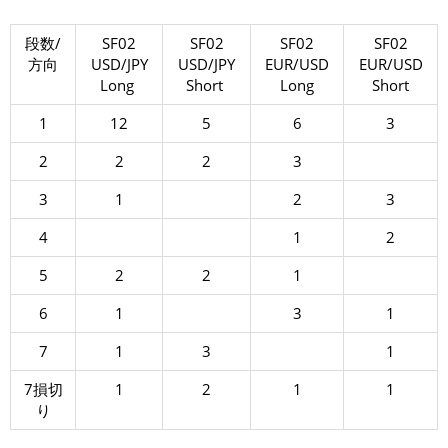
段数/
SF02
SF02
SF02
SF02
方向
USD/JPY
USD/JPY
EUR/USD
EUR/USD
Long
Short
Long
Short
1
12
5
6
3
2
2
2
3
3
1
2
3
4
1
2
5
2
2
1
6
1
3
1
7
1
3
1
7損切
1
2
1
1
り