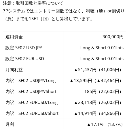
注意：取引回数と勝率について
7Pシステムではエントリー回数ではなく、利確（勝）or損切り
（負）までを1SET（回）とし算出しています。
運用資金
300,000円
設定 SF02 USD JPY
Long & Short 0.01lots
設定 SF02 EUR USD
Long & Short 0.01lots
月間利益
▲51,437円（41,006円）
内訳 SF02 USDJPY/Long
▲13,595円（▲42,464円）
内訳 SF02 USDJPY/Short
185円（22,602円）
内訳 SF02 EURUSD/Long
▲23,113円（26,002円）
内訳 SF02 EURUSD/Short
▲14,914円（34,866円）
月利
▲17.1% (13.7%)