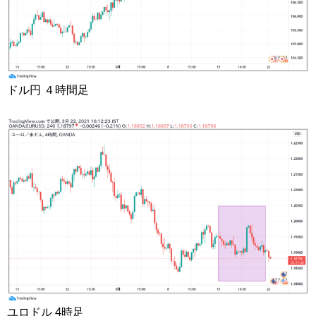
ドル円 ４時間足
ユロドル 4時足