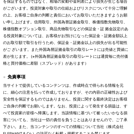
を保証するものではなく、相場の変動や金利差により損失が生じる場合
がございます。投資対象や取引の仕組およびリスクについて十分ご理解
の上、お客様ご自身の判断と責任においてお取引いただきますようお願
い申し上げます。信用取引、外国為替証拠金取引、株価指数先物取引、
株価指数オプション取引、商品先物取引などの保証金・証 拠金設定のあ
る投資対象については、お客様がお預けになった保証金・証拠金額以上
のお取引額で取引を行うため、保証金・証拠金以上の損失が出る可能性
がご ざいます。また外国為替証拠金取引の取引レートには売値と買値に
差が生じます。 (※外国為替証拠金取引の取引レートには通貨毎に売付価
格と買付価格に差額（スプレッド）があります）
免責事項
当サイトで提供しているコンテンツは、作成時点で得られる情報を元
に、細心の注意を払って作成しておりますが、その内容の正確性および
安全性を保証するものではありません。投資に関する最終決定はお客様
ご自身の判断でお願いします。なお、投資によって発生する損益は、す
べて投資家の皆様へ帰属します。当該情報に基づいて被ったいかなる損
害についても、当社は一切の責任を負うことはありませんので、ご了承
下さい。また、当コンテンツのすべての情報について当社（株式会社
ELEPHANT & Co.）の許可なく転載・掲載することを禁じます。