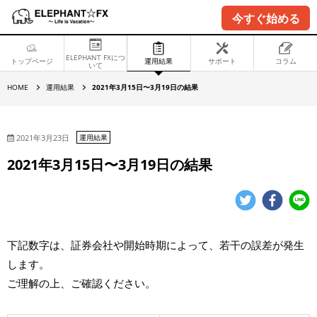
今すぐ始める
ELEPHANT FXにつ
トップページ
運用結果
サポート
コラム
いて
2
HOME
運用結果
2021年3月15日〜3月19日の結果
0
2
1
年
3
2021年3月23日
運用結果
月
1
2021年3月15日〜3月19日の結果
5
日
〜
3
月
1
9
日
下記数字は、証券会社や開始時期によって、若干の誤差が発生
の
結
します。
果
ご理解の上、ご確認ください。