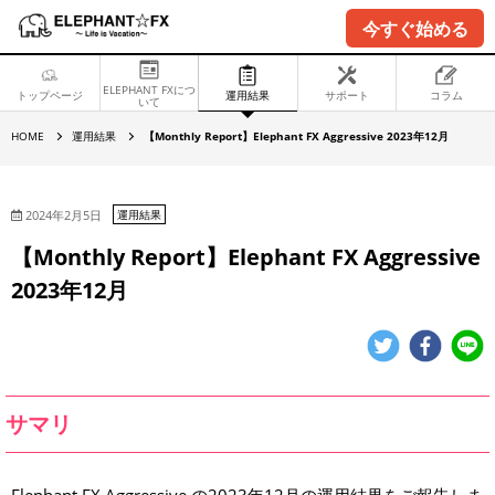
今すぐ始める
ELEPHANT FXにつ
トップページ
運用結果
サポート
コラム
いて
【
HOME
運用結果
【Monthly Report】Elephant FX Aggressive 2023年12月
M
o
n
t
h
2024年2月5日
運用結果
l
y
【Monthly Report】Elephant FX Aggressive
R
e
2023年12月
p
o
r
t
】
E
l
e
p
サマリ
h
a
n
t
F