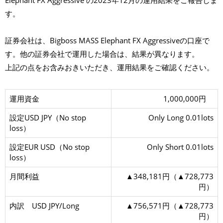
Elephant FX Aggressive の2023年12月の運用結果をご報告しま
X
す。
A
g
g
r
証券会社は、Bigboss MASS Elephant FX Aggressiveの口座で
e
s
す。他の証券会社で運用した場合は、結果が異なります。
s
i
上記の点をお含みおきいただき、運用結果をご確認ください。
v
e
2
0
2
運用資金
1,000,000円
3
年
設定USD JPY（No stop
Only Long 0.01lots
1
2
loss）
月
設定EUR USD（No stop
Only Short 0.01lots
loss）
月間利益
▲348,181円（▲728,773
円）
内訳 USD JPY/Long
▲756,571円（▲728,773
円）