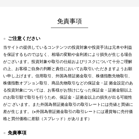
免責事項
ご注意ください
当サイトの提供しているコンテンツの投資対象や投資手法は元本や利益
を保証するものではなく、相場の変動や金利差により損失が生じる場合
がございます。投資対象や取引の仕組およびリスクについて十分ご理解
の上、お客様ご自身の判断と責任においてお取引いただきますようお願
い申し上げます。信用取引、外国為替証拠金取引、株価指数先物取引、
株価指数オプション取引、商品先物取引などの保証金・証 拠金設定のあ
る投資対象については、お客様がお預けになった保証金・証拠金額以上
のお取引額で取引を行うため、保証金・証拠金以上の損失が出る可能性
がご ざいます。また外国為替証拠金取引の取引レートには売値と買値に
差が生じます。 (※外国為替証拠金取引の取引レートには通貨毎に売付価
格と買付価格に差額（スプレッド）があります）
免責事項