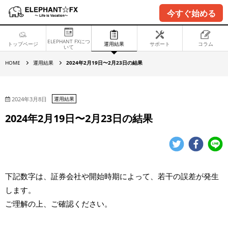
今すぐ始める
ELEPHANT FXにつ
トップページ
運用結果
サポート
コラム
いて
2
HOME
運用結果
2024年2月19日〜2月23日の結果
0
2
4
年
2
2024年3月8日
運用結果
月
1
2024年2月19日〜2月23日の結果
9
日
〜
2
月
2
3
日
下記数字は、証券会社や開始時期によって、若干の誤差が発生
の
結
します。
果
ご理解の上、ご確認ください。