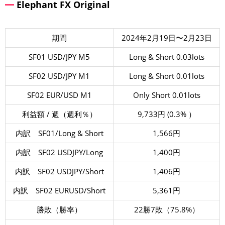
Elephant FX Original
期間
2024年2月19日〜2月23日
SF01 USD/JPY M5
Long & Short 0.03lots
SF02 USD/JPY M1
Long & Short 0.01lots
SF02 EUR/USD M1
Only Short 0.01lots
利益額 / 週（週利％）
9,733円 (0.3% ）
内訳 SF01/Long & Short
1,566円
内訳 SF02 USDJPY/Long
1,400円
内訳 SF02 USDJPY/Short
1,406円
内訳 SF02 EURUSD/Short
5,361円
勝敗（勝率）
22勝7敗（75.8%）