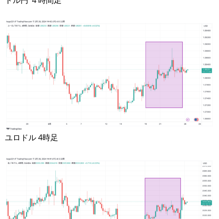
ドル円 ４時間足
ユロドル 4時足