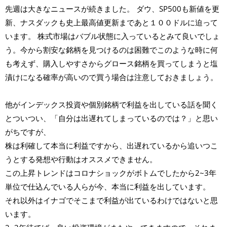
先週は大きなニュースが続きました。 ダウ、SP500も新値を更
新、ナスダックも史上最高値更新まであと１００ドルに迫って
います。 株式市場はバブル状態に入っているとみて良いでしょ
う。今から割安な銘柄を見つけるのは困難でこのような時に何
も考えず、購入しやすさからグロース銘柄を買ってしまうと塩
漬けになる確率が高いので買う場合は注意しておきましょう。
他がインデックス投資や個別銘柄で利益を出している話を聞く
とついつい、「自分は出遅れてしまっているのでは？」と思い
がちですが、
株は利確して本当に利益ですから、出遅れているから追いつこ
うとする発想や行動はオススメできません。
この上昇トレンドはコロナショックがボトムでしたから2~3年
単位で仕込んでいる人らが今、本当に利益を出しています。
それ以外はイナゴでそこまで利益が出ているわけではないと思
います。