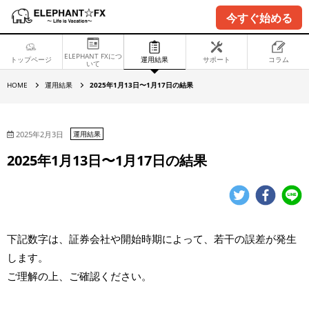
今すぐ始める
ELEPHANT FXにつ
トップページ
運用結果
サポート
コラム
いて
2
HOME
運用結果
2025年1月13日〜1月17日の結果
0
2
5
年
1
2025年2月3日
運用結果
月
1
2025年1月13日〜1月17日の結果
3
日
〜
1
月
1
7
日
下記数字は、証券会社や開始時期によって、若干の誤差が発生
の
結
します。
果
ご理解の上、ご確認ください。