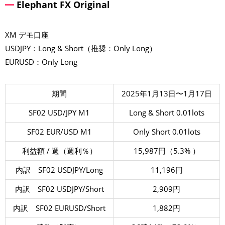
Elephant FX Original
XM デモ口座
USDJPY：Long & Short（推奨：Only Long）
EURUSD：Only Long
期間
2025年1月13日〜1月17日
SF02 USD/JPY M1
Long & Short 0.01lots
SF02 EUR/USD M1
Only Short 0.01lots
利益額 / 週（週利％）
15,987円（5.3% ）
内訳 SF02 USDJPY/Long
11,196円
内訳 SF02 USDJPY/Short
2,909円
内訳 SF02 EURUSD/Short
1,882円