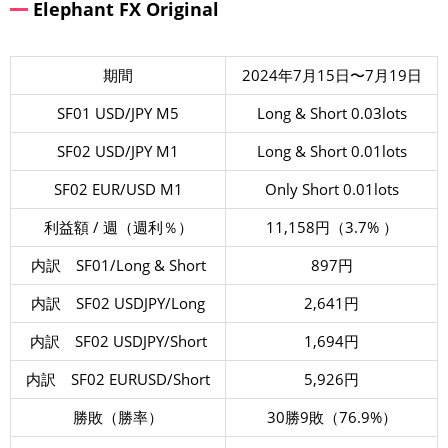
Elephant FX Original
期間
2024年7月15日〜7月19日
SF01 USD/JPY M5
Long & Short 0.03lots
SF02 USD/JPY M1
Long & Short 0.01lots
SF02 EUR/USD M1
Only Short 0.01lots
利益額 / 週（週利％）
11,158円（3.7% ）
内訳 SF01/Long & Short
897円
内訳 SF02 USDJPY/Long
2,641円
内訳 SF02 USDJPY/Short
1,694円
内訳 SF02 EURUSD/Short
5,926円
勝敗（勝率）
30勝9敗（76.9%）