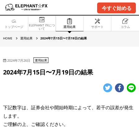
今すぐ始める
ELEPHANT FXにつ
トップページ
運用結果
サポート
コラム
いて
2
HOME
運用結果
2024年7月15日〜7月19日の結果
0
2
4
年
7
2024年7月26日
運用結果
月
1
2024年7月15日〜7月19日の結果
5
日
〜
7
月
1
9
日
下記数字は、証券会社や開始時期によって、若干の誤差が発生
の
結
します。
果
ご理解の上、ご確認ください。