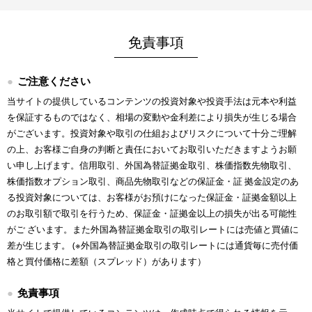
免責事項
ご注意ください
当サイトの提供しているコンテンツの投資対象や投資手法は元本や利益
を保証するものではなく、相場の変動や金利差により損失が生じる場合
がございます。投資対象や取引の仕組およびリスクについて十分ご理解
の上、お客様ご自身の判断と責任においてお取引いただきますようお願
い申し上げます。信用取引、外国為替証拠金取引、株価指数先物取引、
株価指数オプション取引、商品先物取引などの保証金・証 拠金設定のあ
る投資対象については、お客様がお預けになった保証金・証拠金額以上
のお取引額で取引を行うため、保証金・証拠金以上の損失が出る可能性
がご ざいます。また外国為替証拠金取引の取引レートには売値と買値に
差が生じます。 (※外国為替証拠金取引の取引レートには通貨毎に売付価
格と買付価格に差額（スプレッド）があります）
免責事項