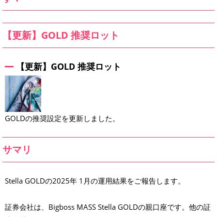
X
G
O
L
【更新】GOLD 推奨ロット
D
2
0
2
5
【更新】GOLD 推奨ロット
年
1
月
GOLDの推奨設定を更新しました。
サマリ
Stella GOLDの2025年 1月の運用結果をご報告します。
証券会社は、Bigboss MASS Stella GOLDの親口座です。他の証