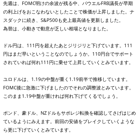
先週は、FOMC明けの余波が残る中、パウエルFRB議長が早期
の利上げをおこなわないとしたことで株価が上昇しました。ナ
スダックに続き、S&P500も史上最高値を更新しました。
為替は、小動きで動意が乏しい相場となりました。
ドル円は、111円を超えたあとジリジリと下げています。111
円はまだ早いということなのでしょうか。110円台でサポート
されていれば何れ111円に乗せて上昇していくとみています。
ユロドルは、1.19の中盤が重く1.19前半で推移しています。
FOMC後に急激に下げましたのでそれの調整波とみています。
このまま1.19中盤が重ければ何れ下げてくるでしょう。
ポンド、豪ドル、NZドルもサポレジ転換を確認してさげはじめ
ているようにみえます。前回の安値をブレイクしていくような
ら更に下げていくとみています。