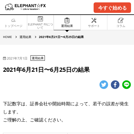
今すぐ始める
ELEPHANT FXにつ
トップページ
運用結果
サポート
コラム
いて
2
HOME
運用結果
2021年6月21日〜6月25日の結果
0
2
1
年
6
2021年7月1日
運用結果
月
2
2021年6月21日〜6月25日の結果
1
日
〜
6
月
2
5
日
下記数字は、証券会社や開始時期によって、若干の誤差が発生
の
結
します。
果
ご理解の上、ご確認ください。