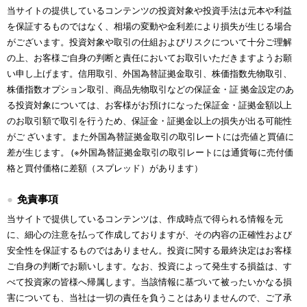
当サイトの提供しているコンテンツの投資対象や投資手法は元本や利益
を保証するものではなく、相場の変動や金利差により損失が生じる場合
がございます。投資対象や取引の仕組およびリスクについて十分ご理解
の上、お客様ご自身の判断と責任においてお取引いただきますようお願
い申し上げます。信用取引、外国為替証拠金取引、株価指数先物取引、
株価指数オプション取引、商品先物取引などの保証金・証 拠金設定のあ
る投資対象については、お客様がお預けになった保証金・証拠金額以上
のお取引額で取引を行うため、保証金・証拠金以上の損失が出る可能性
がご ざいます。また外国為替証拠金取引の取引レートには売値と買値に
差が生じます。 (※外国為替証拠金取引の取引レートには通貨毎に売付価
格と買付価格に差額（スプレッド）があります）
免責事項
当サイトで提供しているコンテンツは、作成時点で得られる情報を元
に、細心の注意を払って作成しておりますが、その内容の正確性および
安全性を保証するものではありません。投資に関する最終決定はお客様
ご自身の判断でお願いします。なお、投資によって発生する損益は、す
べて投資家の皆様へ帰属します。当該情報に基づいて被ったいかなる損
害についても、当社は一切の責任を負うことはありませんので、ご了承