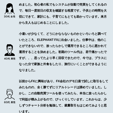
めました。初心者の私でもシステムが自動で売買をしてくれるの
で、毎日一度前日の収支を確認する程度です。子供との時間を大
切にできて、家計にも、子育てにもとても助かっています。来月
から主人もはじめることにしました。
小遣いが少なくて、どうにかならないものかといろいろと調べて
いたところ、ELEPHANT FXに出会いました。仕事中は、他のこ
とができないので、放ったらかしで運用できるところに惹かれて
運用することを決めました。初期のツール代は、若干痛かったで
すが、、、思ってたより早く回収できたので、今では、プラスに
なった分で家族と外食をしたり、旅行にいくことができるように
なりました。
以前からFXに興味があり、FX会社のデモ口座で試しに取引をして
みたものの、全く勝てずにリアルトレードは諦めていました。し
かし、この自動売買ツールを使ってみたら、本当に放ったらかし
で利益が積み上がるので、びっくりしています。これからは、少
しずつチャート分析を勉強して、裁量取引もはじめてみようと思
います。